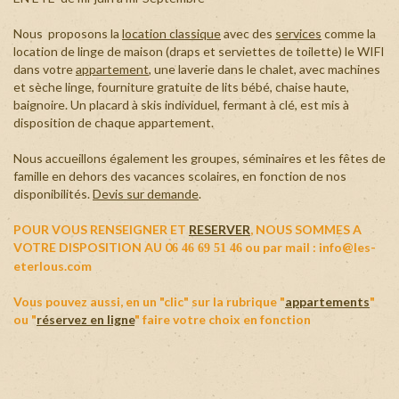
+
Nous proposons la
location classique
avec des
services
comme la
location de linge de maison (draps et serviettes de toilette) le WIFI
dans votre
appartement
, une laverie dans le chalet, avec machines
et sèche linge, fourniture gratuite de lits bébé, chaise haute,
baignoire. Un placard à skis individuel, fermant à clé, est mis à
disposition de chaque appartement.
Nous accueillons également les groupes, séminaires et les fêtes de
famille en dehors des vacances scolaires, en fonction de nos
disponibilités.
Devis sur demande
.
POUR VOUS RENSEIGNER ET
RESERVER
, NOUS SOMMES A
VOTRE DISPOSITION AU 0
ou par mail : info@les-
6 46 69 51 46
eterlous.com
Vous pouvez aussi, en un "clic" sur la rubrique "
appartements
"
ou "
réservez en ligne
" faire votre choix en fonction