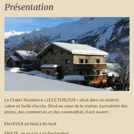
Identifiant
Présentation
oublié
?
/
Mot
de
passe
oublié
?
Login
with
Login
Le Chalet Résidence « LES ETERLOUS » situé dans un endroit
calme et facile d'accès. Situé au cœur de la station, à proximité des
Facebook
pistes, des commerces et des commodités, il est ouvert :
with
EN HIVER de Noël à fin Avril
Google
EN ETE de mi-juin à mi-Septembre