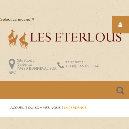
Select Language
▼
LOGIN
FORM
Situation :
Téléphone :
Tralenta
+33 (0)6 46 69 51 46
73480 BONNEVAL SUR
ARC
CONNEXION
Se
ACCUEIL
|
QUI SOMMES-NOUS
|
LA RÉSIDENCE
souvenir
de
moi