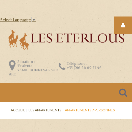
Select Language
▼
LOGIN
FORM
Situation :
Téléphone :
Tralenta
+33 (0)6 46 69 51 46
73480 BONNEVAL SUR
ARC
CONNEXION
Se
ACCUEIL
|
LES APPARTEMENTS
|
APPARTEMENTS 7 PERSONNES
souvenir
de
moi