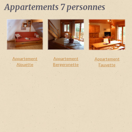
Identifiant
Appartements 7 personnes
oublié
?
/
Mot
de
passe
oublié
?
Appartement
Appartement
Appartement
Alouette
Bergeronette
Fauvette
Login
with
Login
Facebook
with
Google