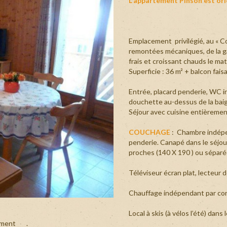
L'appartement Pinson est or
proximité des pistes, de la supérett
Restaurant dans le chalet, pla
Appartement Niverolle
Appartement Mésang
Appartement Fauvette
Appartement Colibri
partement 9 personnes
alet La Clavarine
dans un environnement confortable, et
ARME POUR ARRIVER FRAIS ET
IR APRES TOUT LE MONDE
partement 10 personnes
Que ce soit en été, pour parcou
Restaurant dans le chalet, plats à emp
de la faune et la flore locale
RME POUR ARRIVER
Emplacement privilégié, au « Cœ
alet La Clavarine
pour profiter des joies du ski,
 REPARTIR APRES TOUT
remontées mécaniques, de la ga
Que ce soit en été, pour parcourir les 
soit réussi.
frais et croissant chauds le mat
découverte de la faune et la flore loc
Superficie : 36 m² + balcon fais
VANOISE, ou en hiver pour profiter des 
œuvre pour que votre séjour soit réuss
 !
Entrée, placard penderie, WC in
douchette au-dessus de la baig
Séjour avec cuisine entièremen
COUCHAGE
: Chambre indépen
penderie. Canapé dans le séjo
proches (140 X 190 ) ou séparé
Téléviseur écran plat, lecteur 
Chauffage indépendant par con
Local à skis (à vélos l’été) dans
itement .