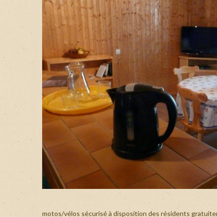
Ap
Ch
UNE ETAPE DE CH
DISPO ET REPART
Ap
UNE ETAPE DE CHA
Ch
FRAIS ET DISPO ET
LE MONDE
AU VIEUX VILLAGE
AU VIEUX VILLAGE !
motos/vélos sécurisé à disposition des résidents gratu