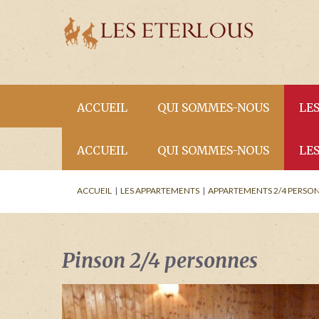
ACCUEIL
QUI SOMMES-NOUS
LE
ACCUEIL
QUI SOMMES-NOUS
LE
La résidence
Ap
ACTUALITÉS
ACCUEIL
|
LES APPARTEMENTS
|
APPARTEMENTS 2/4 PERSO
Les services
Ap
La résidence
Ap
Situation
Ap
ACTUALITÉS
VENEZ RESPIRER 
Les services
Ap
ETE !
Actualités
Ap
Pinson 2/4 personnes
Situation
Ap
VENEZ RESPIRER L'A
Ap
MONTAGNE EN ETE 
Actualités
Ap
Ap