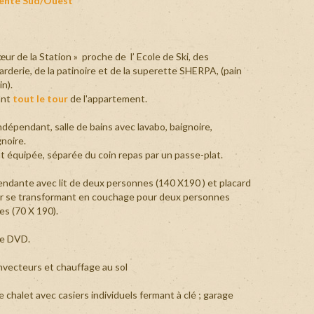
ienté Sud/Ouest
e SHERPA et des commodités,
ts à emporter dans votre
appartement
.
e
Identifiant
 convivial.
oublié
rir les sentiers de randonnée à la découverte
?
orter dans votre
 dans le PARC DE LA VANOISE, ou en hiver
appartement
.
/
ur de la Station » proche de l’ Ecole de Ski, des
 tout sera mis en œuvre pour que votre séjour
Mot
rderie, de la patinoire et de la superette SHERPA, (pain
sentiers de randonnée à la
de
in).
ale dans le PARC DE LA
passe
ant
tout le tour
de l'appartement.
joies du ski, tout sera mis en
oublié
i.
?
dépendant, salle de bains avec lavabo, baignoire,
noire.
t équipée, séparée du coin repas par un passe-plat.
dante avec lit de deux personnes (140 X190 ) et placard
Login
ur se transformant en couchage pour deux personnes
es (70 X 190).
with
Login
de DVD.
Facebook
with
vecteurs et chauffage au sol
 le chalet avec casiers individuels fermant à clé ; garage
Google