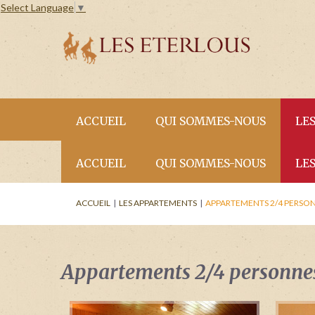
Select Language
▼
ACCUEIL
QUI SOMMES-NOUS
LE
ACCUEIL
QUI SOMMES-NOUS
LE
La résidence
Ap
ACTUALITÉS
ACCUEIL
|
LES APPARTEMENTS
|
APPARTEMENTS 2/4 PERSO
Les services
Ap
La résidence
Ap
Situation
Ap
ACTUALITÉS
VENEZ RESPIRER 
Les services
Ap
ETE !
Actualités
Ap
Appartements 2/4 personne
Situation
Ap
VENEZ RESPIRER L'A
Ap
MONTAGNE EN ETE 
Actualités
Ap