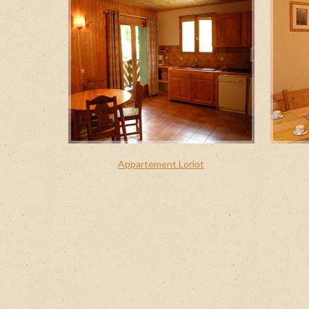
Ap
Ap
Ch
UNE ETAPE DE CH
DISPO ET REPART
Ap
UNE ETAPE DE CHA
Ch
FRAIS ET DISPO ET
LE MONDE
AU VIEUX VILLAGE
AU VIEUX VILLAGE !
Appartement Loriot