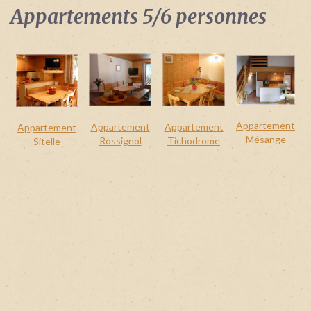
Identifiant
Appartements 5/6 personnes
oublié
?
/
Mot
de
passe
oublié
?
Appartement
Appartement
Appartement
Appartement
Mésange
Rossignol
Tichodrome
Sitelle
Login
with
Login
Facebook
with
Google