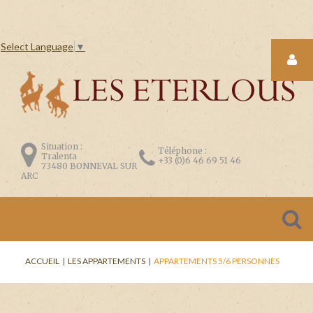
Select Language
▼
LOGIN
FORM
Situation :
Téléphone :
Tralenta
+33 (0)6 46 69 51 46
73480 BONNEVAL SUR
ARC
CONNEXION
Se
ACCUEIL
|
LES APPARTEMENTS
|
APPARTEMENTS 5/6 PERSONNES
souvenir
de
moi