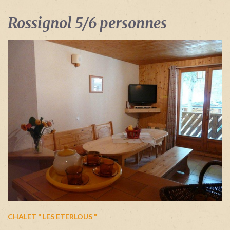
Identifiant
oublié
Rossignol 5/6 personnes
?
/
Mot
de
passe
oublié
?
Login
with
Login
Facebook
with
CHALET " LES ETERLOUS "
Google