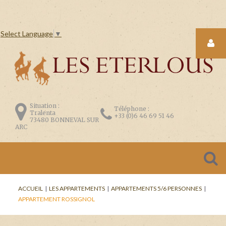
Select Language
▼
LOGIN
FORM
Situation :
Téléphone :
Tralenta
+33 (0)6 46 69 51 46
73480 BONNEVAL SUR
ARC
CONNEXION
Se
ACCUEIL
|
LES APPARTEMENTS
|
APPARTEMENTS 5/6 PERSONNES
|
souvenir
APPARTEMENT ROSSIGNOL
de
moi