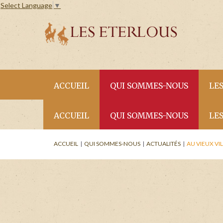
Select Language
▼
ACCUEIL
QUI SOMMES-NOUS
LE
ACCUEIL
QUI SOMMES-NOUS
LE
La résidence
Ap
ACTUALITÉS
ACCUEIL
|
QUI SOMMES-NOUS
|
ACTUALITÉS
|
AU VIEUX VI
Les services
Ap
La résidence
Ap
Situation
Ap
ACTUALITÉS
VENEZ RESPIRER 
Les services
Ap
ETE !
Actualités
Ap
Situation
Ap
VENEZ RESPIRER L'A
Ap
MONTAGNE EN ETE 
Actualités
Ap