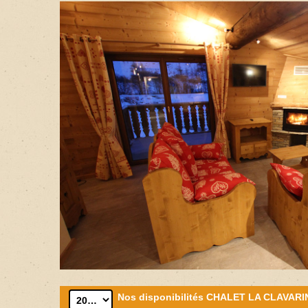
Ap
Ap
Ch
UNE ETAPE DE CH
DISPO ET REPART
Ap
UNE ETAPE DE CHA
Ch
FRAIS ET DISPO ET
LE MONDE
AU VIEUX VILLAGE
AU VIEUX VILLAGE !
Nos disponibilités CHALET LA CLAVARIN