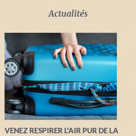
Identifiant
oublié
Actualités
?
/
Mot
de
passe
oublié
?
Login
with
Login
Facebook
with
Google
VENEZ RESPIRER L'AIR PUR DE LA