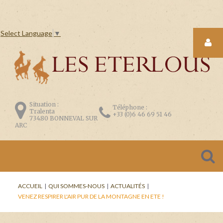
Select Language
▼
LOGIN
FORM
Situation :
Téléphone :
Tralenta
+33 (0)6 46 69 51 46
73480 BONNEVAL SUR
ARC
CONNEXION
Se
ACCUEIL
|
QUI SOMMES-NOUS
|
ACTUALITÉS
|
souvenir
VENEZ RESPIRER L'AIR PUR DE LA MONTAGNE EN ETE !
de
moi