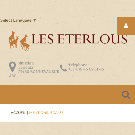
Select Language
▼
LOGIN
FORM
Situation :
Téléphone :
Tralenta
+33 (0)6 46 69 51 46
73480 BONNEVAL SUR
ARC
CONNEXION
Se
ACCUEIL
|
MENTIONS LÉGALES
souvenir
de
moi