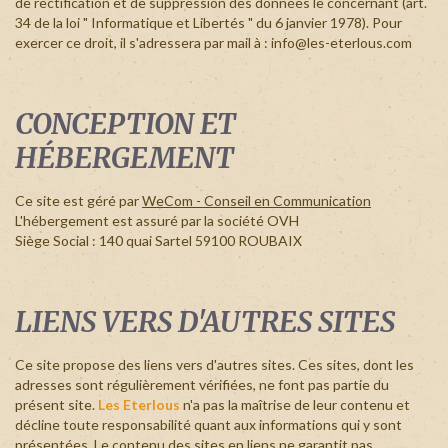
de rectification et de suppression des données le concernant (art.
34 de la loi " Informatique et Libertés " du 6 janvier 1978). Pour
+
exercer ce droit, il s'adressera par mail à : info@les-eterlous.com
CONCEPTION ET
HÉBERGEMENT
Ce site est géré par
WeCom - Conseil en Communication
L'hébergement est assuré par la société OVH
Siège Social : 140 quai Sartel 59100 ROUBAIX
LIENS VERS D'AUTRES SITES
Ce site propose des liens vers d'autres sites. Ces sites, dont les
adresses sont régulièrement vérifiées, ne font pas partie du
présent site.
Les Eterlous
n'a pas la maîtrise de leur contenu et
décline toute responsabilité quant aux informations qui y sont
présentées. Le contenu des sites en liens ne garantit pas