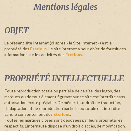
Identifiant
Mentions légales
oublié
?
/
Mot
OBJET
de
passe
oublié
Le présent site Internet (ci-après « le Site Internet ») est la
?
propriété des
Eterlous
. Le site internet a pour objet de fournir des
informations sur les activités des
Eterlous
.
PROPRIÉTÉ INTELLECTUELLE
Login
Toute reproduction totale ou partielle de ce site, des logos, des
with
Login
marques ou de tout élément figurant sur ce site est interdite sans
autorisation écrite préalable. De même, tout droit de traduction,
Facebook
d'adaptation et de reproduction partielle ou totale est interdite
with
sans le consentement des
Eterlous
.
Toutes les marques citées sont déposées par leurs propriétaires
Google
respectifs. L'internaute dispose d'un droit d'accès, de modification,